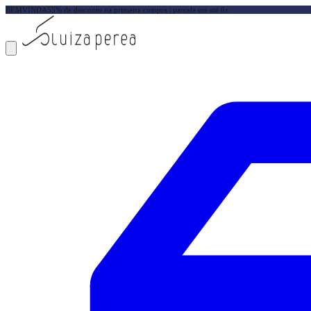
BEMVINDA5
5% de desconto na primeira compra | parcele em até 6x