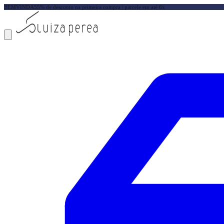
BEMVINDA5
5% de desconto na primeira compra | parcele em até 6x