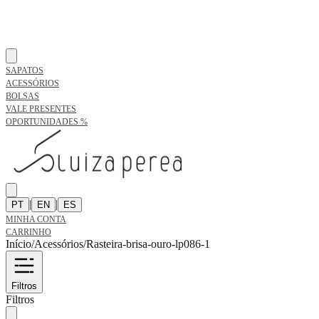
SAPATOS
ACESSÓRIOS
BOLSAS
VALE PRESENTES
OPORTUNIDADES %
|
|
PT
EN
ES
MINHA CONTA
CARRINHO
Início
/
Acessórios
/
Rasteira-brisa-ouro-lp086-1
Filtros
Filtros