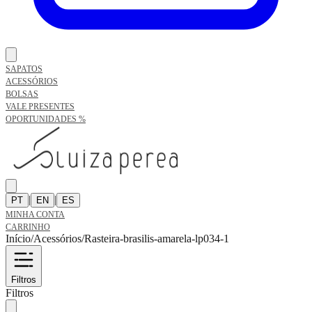
SAPATOS
ACESSÓRIOS
BOLSAS
VALE PRESENTES
OPORTUNIDADES %
|
|
PT
EN
ES
MINHA CONTA
CARRINHO
Início
/
Acessórios
/
Rasteira-brasilis-amarela-lp034-1
Filtros
Filtros