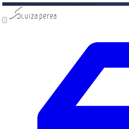
BEMVINDA5
5% de desconto na primeira compra | parcele em até 6x